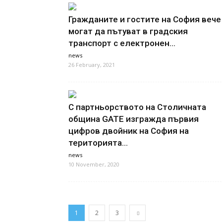
Гражданите и гостите на София вече
могат да пътуват в градския
транспорт с електронен...
news
26 February, 2021
С партньорството на Столичната
община GATE изгражда първия
цифров двойник на София на
територията...
news
10 November, 2020
1
2
3