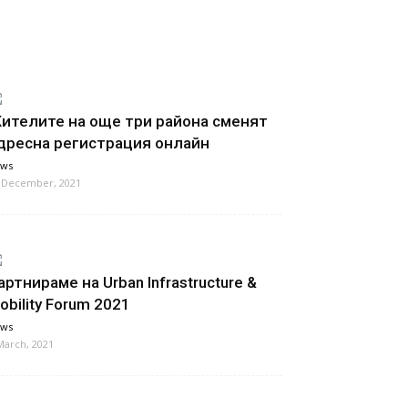
ителите на още три района сменят
дресна регистрация онлайн
ws
 December, 2021
артнираме на Urban Infrastructure &
obility Forum 2021
ws
March, 2021