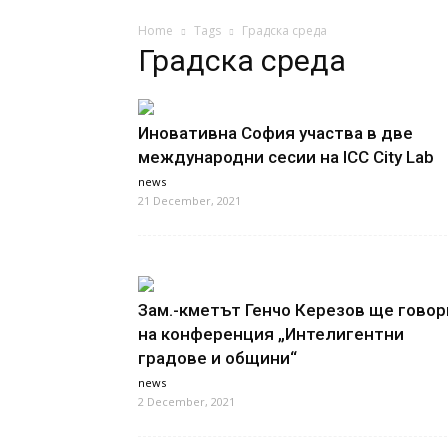
Home
Tags
Градска среда
Градска среда
Иновативна София участва в две
международни сесии на ICC City Lab
news
21 December, 2021
Зам.-кметът Генчо Керезов ще говор
на конференция „Интелигентни
градове и общини“
news
2 December, 2021