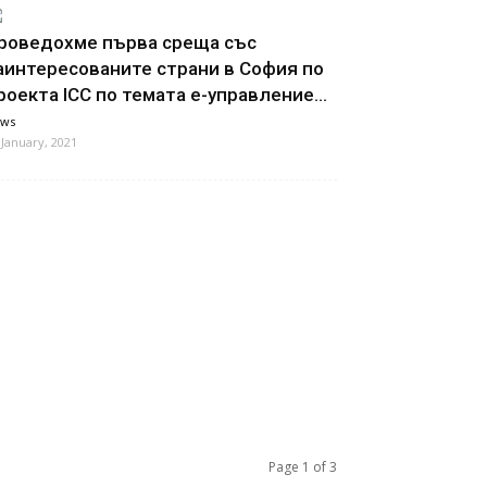
роведохме първа среща със
аинтересованите страни в София по
роекта ICC по темата е-управление...
ws
 January, 2021
Page 1 of 3