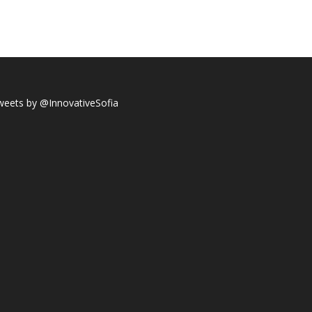
weets by @InnovativeSofia