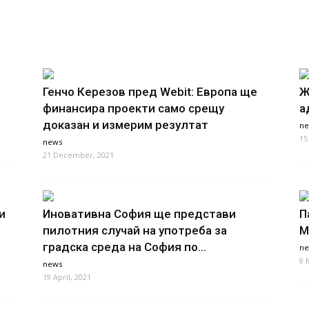
Генчо Керезов пред Webit: Европа ще
Ж
финансира проекти само срещу
а
доказан и измерим резултат
ne
15
news
21 December, 2021
и
Иновативна София ще представи
П
пилотния случай на употреба за
M
градска среда на София по...
ne
8 
news
19 April, 2021