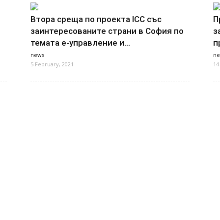
Втора среща по проекта ICC със
П
заинтересованите страни в София по
з
темата е-управление и...
п
news
ne
5 February, 2021
14