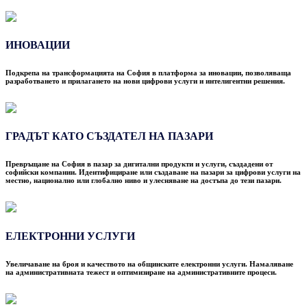
ИНОВАЦИИ
Подкрепа на трансформацията на София в платформа за иновации, позволяваща
разработването и прилагането на нови цифрови услуги и интелигентни решения.
ГРАДЪТ КАТО СЪЗДАТЕЛ НА ПАЗАРИ
Превръщане на София в пазар за дигитални продукти и услуги, създадени от
софийски компании. Идентифициране или създаване на пазари за цифрови услуги на
местно, национално или глобално ниво и улесняване на достъпа до тези пазари.
ЕЛЕКТРОННИ УСЛУГИ
Увеличаване на броя и качеството на общинските електронни услуги. Намаляване
на административната тежест и оптимизиране на административните процеси.