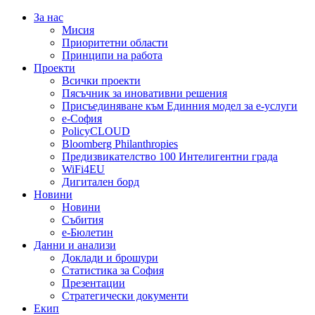
За нас
Мисия
Приоритетни области
Принципи на работа
Проекти
Всички проекти
Пясъчник за иновативни решения
Присъединяване към Единния модел за е-услуги
е-София
PolicyCLOUD
Bloomberg Philanthropies
Предизвикателство 100 Интелигентни града
WiFi4EU
Дигитален борд
Новини
Новини
Събития
е-Бюлетин
Данни и анализи
Доклади и брошури
Статистика за София
Презентации
Стратегически документи
Екип