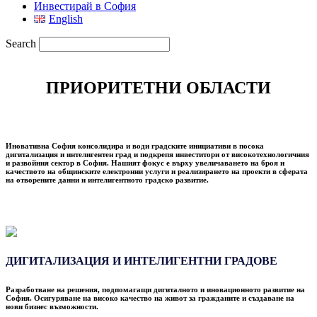
Инвестирай в София
English
Search
ПРИОРИТЕТНИ ОБЛАСТИ
Иновативна София консолидира и води градските инициативи в посока
дигитализация и интелигентен град и подкрепя инвеститори от високотехнологичния
и развойния сектор в София. Нашият фокус е върху увеличаването
на броя и
качеството на общинските електронни услуги и реализирането на проекти в сферата
на отворените данни и интелигентното градско развитие.
ДИГИТАЛИЗАЦИЯ И ИНТЕЛИГЕНТНИ ГРАДОВЕ
Разработване на решения, подпомагащи дигиталното и иновационното развитие на
София. Осигуряване на високо качество на живот за гражданите и създаване на
нови бизнес възможности.