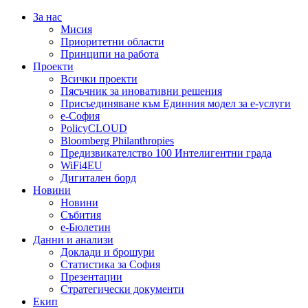
За нас
Мисия
Приоритетни области
Принципи на работа
Проекти
Всички проекти
Пясъчник за иновативни решения
Присъединяване към Единния модел за е-услуги
е-София
PolicyCLOUD
Bloomberg Philanthropies
Предизвикателство 100 Интелигентни града
WiFi4EU
Дигитален борд
Новини
Новини
Събития
е-Бюлетин
Данни и анализи
Доклади и брошури
Статистика за София
Презентации
Стратегически документи
Екип