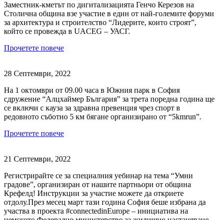
Заместник-кметът по дигитализацията Генчо Керезов на
Столична община взе участие в един от най-големите форуми
за архитектура и строителство “Лидерите, които строят”,
който се провежда в UACEG – УАСГ.
Прочетете повече
28 Септември, 2022
На 1 октомври от 09.00 часа в Южния парк в София
сдружение “Алцхаймер България” за трета поредна година ще
се включи с кауза за здравна превенция чрез спорт в
редовното съботно 5 км бягане организирано от “5kmrun”.
Прочетете повече
21 Септември, 2022
Регистрирайте се за специалния уебинар на тема “Умни
градове”, организиран от нашите партньори от община
Крефелд! Инструкции за участие можете да откриете
отдолу.През месец март тази година София беше избрана да
участва в проекта #connectedinEurope – инициатива на
немското Федерално министерство за жилищно настаняване,