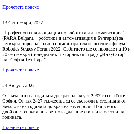
Прочетете повече
13 Септември, 2022
„Професионална асоциация по роботика и автоматизация”
(PARA Bulgaria – роботика и автоматизация в България) за
четвърта поредна година организира технологичния форум
Robotics Strategy Forum 2022. Събитието ще се проведе на 19 и
20 септември (понеделник и вторник) в сграда „Инкубатор“
на „София Тех Парк“.
Прочетете повече
23 Август, 2022
От началото на годината до края на август 2997 са сватбите в
София. От тях 2427 тържества са се състояли в столицата от
началото на годината до края на месец юли. Най-много
двойки са си казали заветното „да“ през топлите месеци на
годината.
Прочетете повече