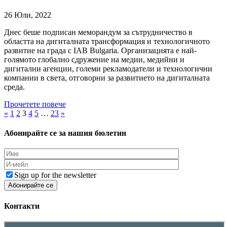
26 Юли, 2022
Днес беше подписан меморандум за сътрудничество в
областта на дигиталната трансформация и технологичното
развитие на града с IAB Bulgaria. Организацията e най-
голямото глобално сдружение на медии, медийни и
дигитални агенции, големи рекламодатели и технологични
компании в света, отговорни за развитието на дигиталната
среда.
Прочетете повече
«
1
2
3
4
5
…
23
»
Абонирайте се за нашия бюлетин
Sign up for the newsletter
Контакти