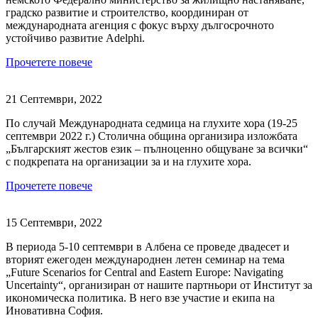
градско развитие и строителство, координиран от
международната агенция с фокус върху дългосрочното
устойчиво развитие Adelphi.
Прочетете повече
21 Септември, 2022
По случай Международната седмица на глухите хора (19-25
септември 2022 г.) Столична община организира изложбата
„Българският жестов език – пълноценно общуване за всички“
с подкрепата на организации за и на глухите хора.
Прочетете повече
15 Септември, 2022
В периода 5-10 септември в Албена се проведе двадесет и
вторият ежегоден международнен летен семинар на тема
„Future Scenarios for Central and Eastern Europe: Navigating
Uncertainty“, организиран от нашите партньори от Институт за
икономическа политика. В него взе участие и екипа на
Иновативна София.