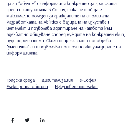
да го “обучим” с информация конкретно за градската
среда и ситуацията в София, така че той да е
максимално полезен за гражданите на столицата.
Разработката на Abilitics е базирана на изкуствен
интелект и позволява адаптиране на чатбота към
адекватно общуване според нуждите на конкретен екип,
аудитория и тема. Скили непрекъснато подобрява
“уменията” си и позволява постоянно актуализиране на
информацията.
Градска среда
Дигитализация
е-София
Електронна община
Изкуствен интелект