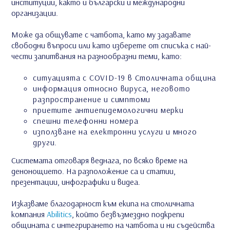
институции, както и български и международни
организации.
Може да общувате с чатбота, като му задавате
свободни въпроси или като изберете от списъка с най-
чести запитвания на разнообразни теми, като:
ситуацията с COVID-19 в Столичната община
информация относно вируса, неговото
разпространение и симптоми
приетите антиепидемологични мерки
спешни телефонни номера
използване на електронни услуги и много
други.
Системата отговаря веднага, по всяко време на
денонощието. На разположение са и
статии,
презентации, инфографики и видеа.
Изказваме благодарност към екипа на столичната
компания
Abilitics
, който безвъзмездно подкрепи
общината с интегрирането на чатбота и ни съдейства