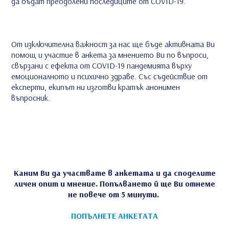
да бъдат преодолени последиците от COVID-19.
От изключителна важност за нас ще бъде активната Ви
помощ и участие в анкета за мнението Ви по въпроси,
свързани с ефекта от COVID-19 пандемията върху
емоционалното и психично здраве. Със съдействие от
експерти, екипът ни изготви кратък анонимен
въпросник.
Каним Ви да участвате в анкетата и да споделите
личен опит и мнение. Попълването й ще Ви отнеме
не повече от 5 минути.
ПОПЪЛНЕТЕ АНКЕТАТА