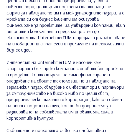
дейност и екип от опитни предприемачи, учени и
инвеститори, центърът подкрепя стартиращите
фирми за навлизането им на международните пазари, а с
мрежата си от бизнес клиенти им осигурява
финансиране за проектите. За утвърдени компании, екип
от опитни консултанти предлага достъп до
екосистемата UnternehmerTUM и предлага разработване
на иновационни стратегии и прилагане на технологични
бизнес идеи.
Интересът на UnternehmerTUM е насочен към
стартиращи български компании с иновативни проекти
и продукти, които търсят не само финансиране и
внедряване на своите технологии, но и навлизане на
германския пазар, свързване с инвеститори и партньори
за сътрудничество на високо ниво по целия свят,
предприемачески таланти и корпорации, както и обмен
на опит с подобни на тях, което би допринесло за
разширяване на собствената им иновативна сила и
корпоративна култура.
Събитието е подходящо за всички иновативни и