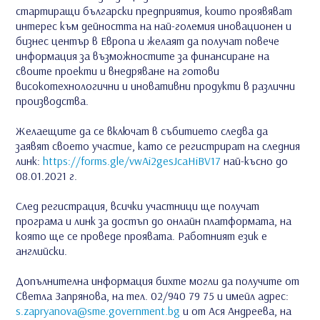
стартиращи български предприятия, които проявяват
интерес към дейността на най-големия иновационен и
бизнес център в Европа и желаят да получат повече
информация за възможностите за финансиране на
своите проекти и внедряване на готови
високотехнологични и иновативни продукти в различни
производства.
Желаещите да се включат в събитието следва да
заявят своето участие, като се регистрират на следния
линк:
https://forms.gle/vwAi2gesJcaHiBV17
най-късно до
08.01.2021 г.
След регистрация, всички участници ще получат
програма и линк за достъп до онлайн платформата, на
която ще се проведе проявата. Работният език е
английски.
Допълнителна информация бихте могли да получите от
Светла Запрянова, на тел. 02/940 79 75 и имейл адрес:
s.zapryanova@sme.government.bg
и от Ася Андреева, на