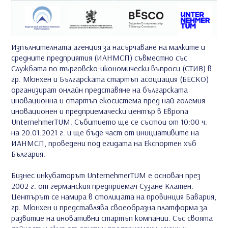
Изпълнителната агенция за насърчаване на малките и
средните предприятия (ИАНМСП) съвместно със
Службата по търговско-икономически въпроси (СТИВ) в
гр. Мюнхен и Българската стартъп асоциация (БЕСКО)
организират онлайн представяне на българската
иновационна и стартъп екосистема пред най-големия
иновационен и предприемачески център в Европа
UnternehmerTUM. Събитието ще се състои от 10:00 ч.
на 20.01.2021 г. и ще бъде част от инициативите на
ИАНМСП, проведени под егидата на Експортен хъб
България.
Бизнес инкубаторът UnternehmerTUM е основан през
2002 г. от германския предприемач Сузане Клатен.
Центърът се намира в столицата на провинция Бавария,
гр. Мюнхен и представлява своеобразна платформа за
развитие на иновативни стартъп компании. Със своята