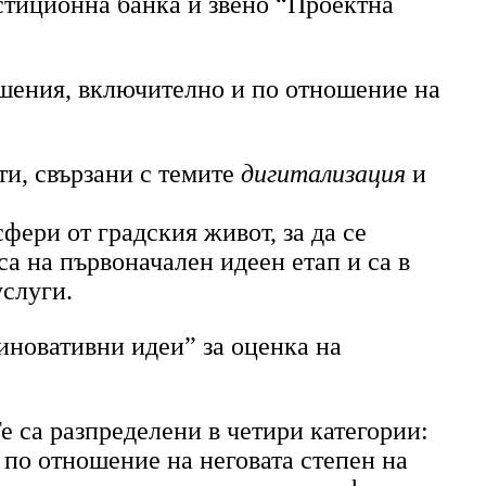
стиционна банка и звено “Проектна
ешения, включително и по отношение на
ти, свързани с темите
дигитализация
и
ери от градския живот, за да се
а на първоначален идеен етап и са в
услуги.
иновативни идеи” за оценка на
е са разпределени в четири категории:
е по отношение на неговата степен на