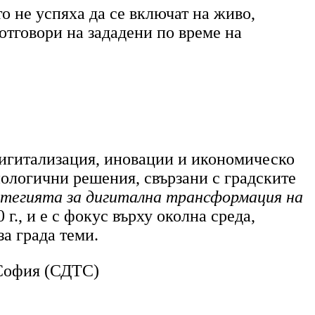
о не успяха да се включат на живо,
отговори на зададени по време на
дигитализация, иновации и икономическо
нологични решения, свързани с градските
атегията за дигитална трансформация на
 г.
,
и е с фокус върху околна среда,
за града теми.
 София (СДТС)