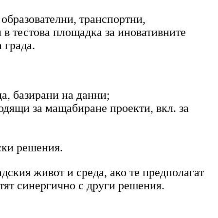
 образователни, транспортни,
 в тестова площадка за иновативните
 града.
да, базирани на данни;
одящи за мащабиране проекти, вкл. за
ски решения.
дския живот и среда, ако те предполагат
отят синергично с други решения.