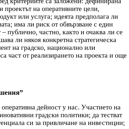
сред критериите са заложени: дефинирана
и проектът на оперативните цели,
родукт или услуга; идеята предполага ли
ата; има ли риск от обвързване с един
 – публично, частно, както и очаква ли се
ешава ли някоя конкретна стратегическа
мент на градско, национално или
са част от реализирането на проекта и още
ешения”
 оперативна дейност у нас. Участието на
иновативни градски политики; да тестват
отенциала си за привличане на инвестиции;