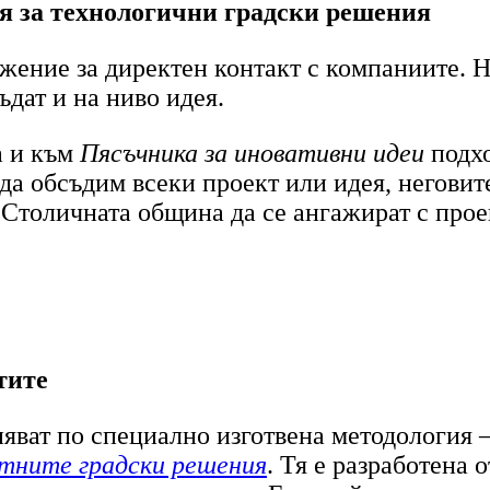
я за технологични градски решения
жение за директен контакт с компаниите. 
бъдат и на ниво идея.
а и към
Пясъчника за иновативни идеи
подх
 да обсъдим всеки проект или идея, негови
 Столичната община да се ангажират с прое
тите
яват по специално изготвена методология 
нтните градски решения
. Тя е разработена