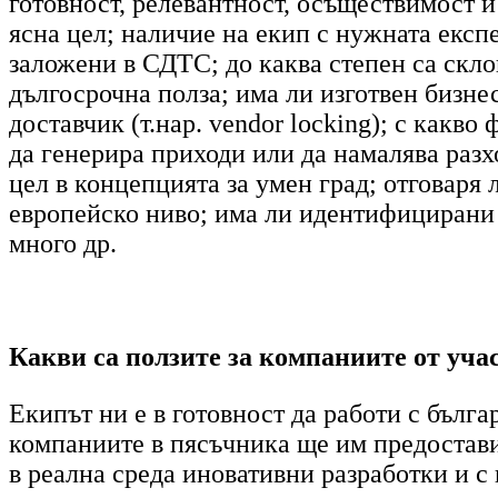
готовност, релевантност, осъществимост и
ясна цел
;
наличие на екип с нужната експе
заложени в СДТС
; до каква степен са скл
дългосрочна полза; има ли изготвен бизне
доставчик (т.нар. vendor locking); с какв
да генерира приходи или да намалява разх
цел в концепцията за умен град; отговаря
европейско ниво; има ли идентифицирани п
много др.
Какви са ползите за компаниите от уч
Екипът ни е в готовност да работи с бълг
компаниите в пясъчника ще им предостави 
в реална среда иновативни разработки и с