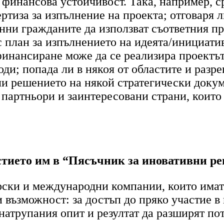
 финансова устойчивост. Така, например, 
ртиза за изпълнение на проекта
;
отговаря л
онни гражданите да използват съответния п
с план за изпълнението на идеята/инициатив
о финансиране може да се реализира проектът
оди; попада ли в някоя от областите и разр
 ли решението на някой стратегически доку
артньори и заинтересовани страни, които 
астието им в “Пясъчник за иновативни р
арски и международни компании, които имат
възможност: за достъп до пряко участие в 
 натрупания опит и резултат да разширят п