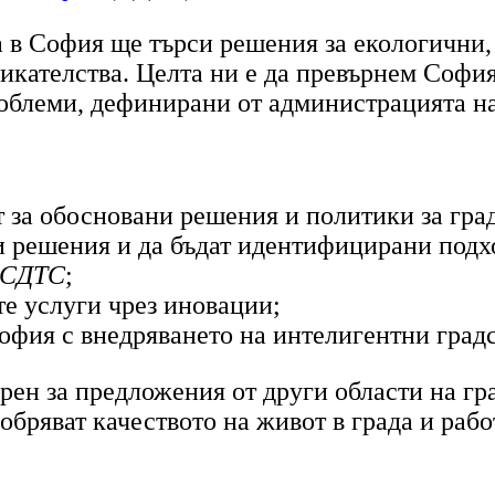
 в София ще търси решения за екологични,
икателства. Целта ни е да превърнем София
облеми, дефинирани от администрацията на
т за обосновани решения и политики за гра
и решения и да бъдат идентифицирани подх
а СДТС
;
те услуги чрез иновации;
София с внедряването на интелигентни град
рен за предложения от други области на гра
обряват качеството на живот в града и раб