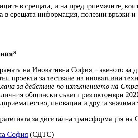
иците в срещата, и на предприемачите, коит
 в срещата информация, полезни връзки и 
ения”
грамата на Иновативна София
–
звеното за 
тни проекти за тестване на иновативни тех
лана за действие по изпълнението на Стр
олич
ния
общински съвет през октомври 2020
едприемачество, иновации и други значими 
ратегията за дигитална трансформация на
 на София
(СДТС)