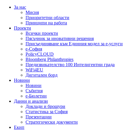
За нас
Мисия
Приоритетни области
Принципи на работа
Проекти
Всички проекти
Пясъчник за иновативни решения
Присъединяване към Единния модел за е-услуги
е-София
PolicyCLOUD
Bloomberg Philanthropies
Предизвикателство 100 Интелигентни града
WiFi4EU
Дигитален борд
Новини
Новини
Събития
е-Бюлетин
Данни и анализи
Доклади и брошури
Статистика за София
Презентации
Стратегически документи
Екип