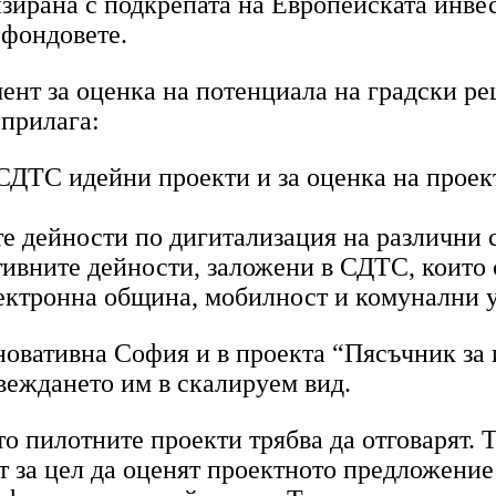
изирана с подкрепата на Европейската инве
 фондовете.
мент за оценка на потенциала на градски р
 прилага:
СДТС идейни проекти и за оценка на проек
 дейности по дигитализация на различни сф
вните дейности, заложени в СДТС, които с
лектронна община, мобилност и комунални 
новативна София и в проекта “Пясъчник за 
веждането им в скалируем вид.
о пилотните проекти трябва да отговарят. Т
имат за цел да оценят проектното предложени