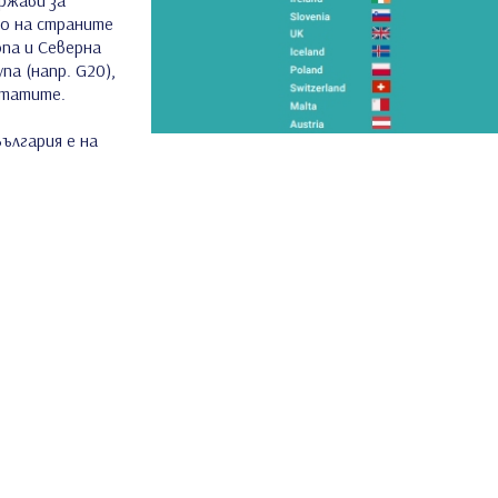
то на страните
опа и Северна
па (напр. G20),
лтатите.
ългария е на