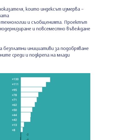
показателя, които индексът измерва –
ната
 технологии и съобщенията. Проектът
модернизиране и повсеместно въвеждане
а безплатни инициативи за подобряване
ните среди и подкрепа на млади