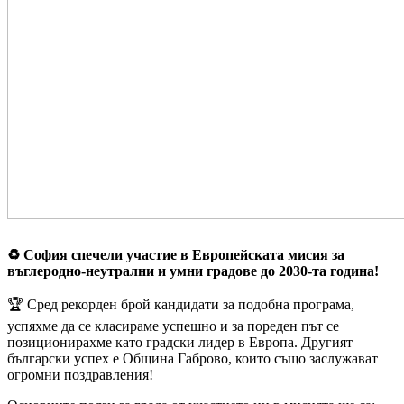
♻️ София спечели участие в Европейската мисия за
въглеродно-неутрални и умни градове до 2030-та година!
🏆 Сред рекорден брой кандидати за подобна програма,
успяхме да се класираме успешно и за пореден път се
позиционирахме като градски лидер в Европа. Другият
български успех е Община Габрово, които също заслужават
огромни поздравления!