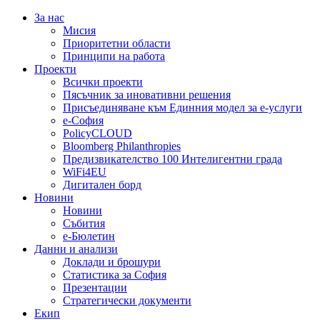
За нас
Мисия
Приоритетни области
Принципи на работа
Проекти
Всички проекти
Пясъчник за иновативни решения
Присъединяване към Единния модел за е-услуги
е-София
PolicyCLOUD
Bloomberg Philanthropies
Предизвикателство 100 Интелигентни града
WiFi4EU
Дигитален борд
Новини
Новини
Събития
е-Бюлетин
Данни и анализи
Доклади и брошури
Статистика за София
Презентации
Стратегически документи
Екип