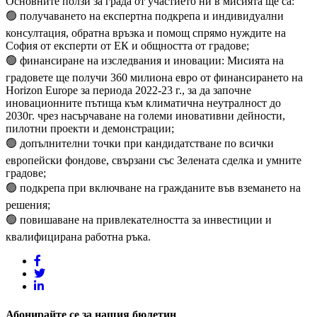
Основните ползи за града от участието ни в мисията ще са:
🟢 получаването на експертна подкрепа и индивидуални
консултация, обратна връзка и помощ спрямо нуждите на
София от експерти от ЕК и общността от градове;
🟢 финансиране на изследвания и иновации: Мисията на
градовете ще получи 360 милиона евро от финансирането на
Horizon Europe за периода 2022-23 г., за да започне
иновационните пътища към климатична неутралност до
2030г. чрез насърчаване на големи иновативни дейности,
пилотни проекти и демонстрации;
🟢 допълнителни точки при кандидатстване по всички
европейски фондове, свързани със Зелената сделка и умните
градове;
🟢 подкрепа при включване на гражданите във вземането на
решения;
🟢 повишаване на привлекателността за инвестиции и
квалифицирана работна ръка.
Абонирайте се за нашия бюлетин