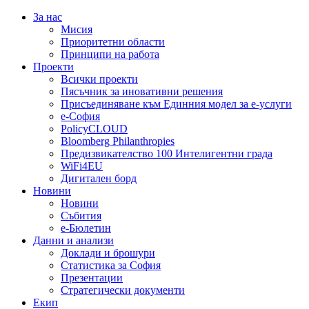
За нас
Мисия
Приоритетни области
Принципи на работа
Проекти
Всички проекти
Пясъчник за иновативни решения
Присъединяване към Единния модел за е-услуги
е-София
PolicyCLOUD
Bloomberg Philanthropies
Предизвикателство 100 Интелигентни града
WiFi4EU
Дигитален борд
Новини
Новини
Събития
е-Бюлетин
Данни и анализи
Доклади и брошури
Статистика за София
Презентации
Стратегически документи
Екип