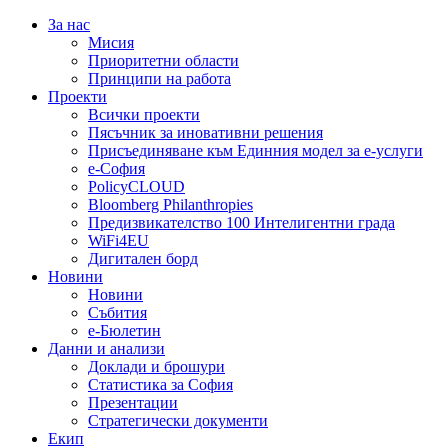
За нас
Мисия
Приоритетни области
Принципи на работа
Проекти
Всички проекти
Пясъчник за иновативни решения
Присъединяване към Единния модел за е-услуги
е-София
PolicyCLOUD
Bloomberg Philanthropies
Предизвикателство 100 Интелигентни града
WiFi4EU
Дигитален борд
Новини
Новини
Събития
е-Бюлетин
Данни и анализи
Доклади и брошури
Статистика за София
Презентации
Стратегически документи
Екип