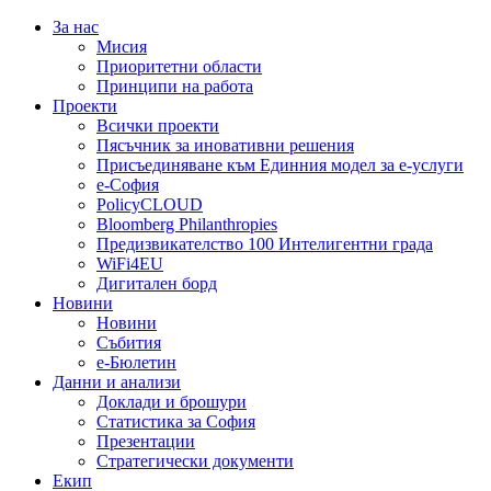
За нас
Мисия
Приоритетни области
Принципи на работа
Проекти
Всички проекти
Пясъчник за иновативни решения
Присъединяване към Единния модел за е-услуги
е-София
PolicyCLOUD
Bloomberg Philanthropies
Предизвикателство 100 Интелигентни града
WiFi4EU
Дигитален борд
Новини
Новини
Събития
е-Бюлетин
Данни и анализи
Доклади и брошури
Статистика за София
Презентации
Стратегически документи
Екип