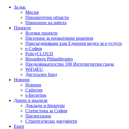
За нас
Мисия
Приоритетни области
Принципи на работа
Проекти
Всички проекти
Пясъчник за иновативни решения
Присъединяване към Единния модел за е-услуги
е-София
PolicyCLOUD
Bloomberg Philanthropies
Предизвикателство 100 Интелигентни града
WiFi4EU
Дигитален борд
Новини
Новини
Събития
е-Бюлетин
Данни и анализи
Доклади и брошури
Статистика за София
Презентации
Стратегически документи
Екип