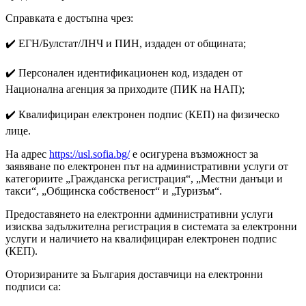
Справката е достъпна чрез:
✔️ ЕГН/Булстат/ЛНЧ и ПИН, издаден от общината;
✔️ Персонален идентификационен код, издаден от
Национална агенция за приходите (ПИК на НАП);
✔️ Квалифициран електронен подпис (КЕП) на физическо
лице.
На адрес
https://usl.sofia.bg/
е осигурена възможност за
заявяване по електронен път на административни услуги от
категориите „Гражданска регистрация“, „Местни данъци и
такси“, „Общинска собственост“ и „Туризъм“.
Предоставянето на електронни административни услуги
изисква задължителна регистрация в системата за електронни
услуги и наличието на квалифициран електронен подпис
(КЕП).
Оторизираните за България доставчици на електронни
подписи са: