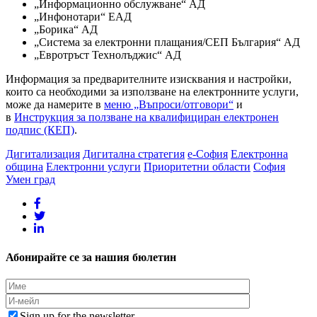
„Информационно обслужване“ АД
„Инфонотари“ ЕАД
„Борика“ АД
„Система за електронни плащания/СЕП България“ АД
„Евротръст Технолъджис“ АД
Информация за предварителните изисквания и настройки,
които са необходими за използване на електронните услуги,
може да намерите в
меню „Въпроси/отговори“
и
в
Инструкция за ползване на квалифициран електронен
подпис (КЕП)
.
Дигитализация
Дигитална стратегия
е-София
Електронна
община
Електронни услуги
Приоритетни области
София
Умен град
Абонирайте се за нашия бюлетин
Sign up for the newsletter