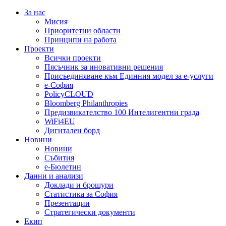
За нас
Мисия
Приоритетни области
Принципи на работа
Проекти
Всички проекти
Пясъчник за иновативни решения
Присъединяване към Единния модел за е-услуги
е-София
PolicyCLOUD
Bloomberg Philanthropies
Предизвикателство 100 Интелигентни града
WiFi4EU
Дигитален борд
Новини
Новини
Събития
е-Бюлетин
Данни и анализи
Доклади и брошури
Статистика за София
Презентации
Стратегически документи
Екип