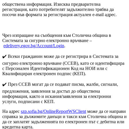
обществена информация. Изисква предварителна
регистрация, като потребителят задължително трябва да
посочи във формата за регистрация актуален e-mail адрес.
Чрез изпращане на съобщения към Столична община в
Системата за сигурно електронно връчване –
edelivery.egov.bg/Account/Login
.
✔️ Всеки гражданин може да се регистрира в Системата за
сигурно електронно връчване (ССЕВ), като се идентифицира
с Персонален Идентификационен Код на НОИ или с
Квалифициран електронен подпис (КЕП).
✔️ През ССЕВ могат да се подават писма, жалби, сигнали,
предложения, заявления за достъп до обществена
информация, както и искания/заявления за електронни
услуги, подписани с КЕП.
На адрес
szp.sofia.bg/OnlineReportWSClient
може да се направи
справка за дължимите данъци и такси към Столична община и
да се заплатят задълженията по електронен път с дебитна или
кредитна карта.