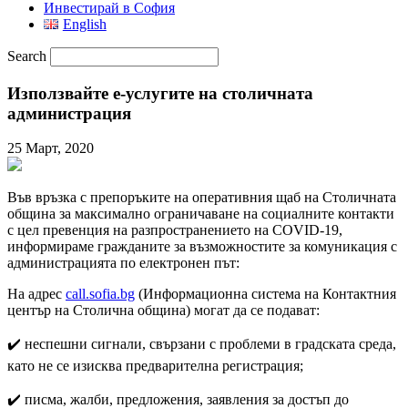
Инвестирай в София
English
Search
Използвайте е-услугите на столичната
администрация
25 Март, 2020
Във връзка с препоръките на оперативния щаб на Столичната
община за максимално ограничаване на социалните контакти
с цел превенция на разпространението на COVID-19,
информираме гражданите за възможностите за комуникация с
администрацията по електронен път:
На адрес
call.sofia.bg
(Информационна система на Контактния
център на Столична община) могат да се подават:
✔️ неспешни сигнали, свързани с проблеми в градската среда,
като не се изисква предварителна регистрация;
✔️ писма, жалби, предложения, заявления за достъп до