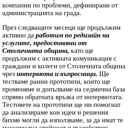
компании по проблеми, дефинирани от
администрацията на града.
През следващите месеци ще продължим
активно да
работим по редизайн на
услугите, предоставяни от
Столичната община,
като ще
продължим с
активната комуникация с
граждани и колеги от Столичната община
чрез
интервюта и въпросници.
Ще
тестваме ранни прототипи, които ще
променяме и допълваме на седмична база
спрямо обратната връзка от интервютата.
Тестовете на прототипи ще ни помогнат
да анализираме кои идеи и решения
бихме могли да използваме, за да имат те
максимална стойност и въздействие