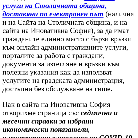
услуги на Столичната община,
доставяни по електронен път
(налична
и на Сайта на Столичната община, и на
сайта на Иновативна София),
за да имат
гражданите единно място с бързи връзки
към онлайн административните услуги,
порталите за работа с граждани,
документи за изтегляне и връзки към
полезни указания как да използват
услугите на градската администрация,
достъпни без обслужване на гише.
Пак в сайта на Иновативна София
отворихме страница със
седмични и
месечни справки за избрани
икономически показатели,
илюстриращи влиянието на COVID-19