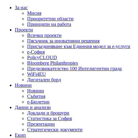
За нас
Мисия
Приоритетни области
Принципи на работа
Проекти
Всички проекти
Пясъчник за иновативни решения
Присъединяване към Единния модел за е-услуги
е-София
PolicyCLOUD
Bloomberg Philanthropies
Предизвикателство 100 Интелигентни града
WiFi4EU
Дигитален борд
Новини
Новини
Събития
е-Бюлетин
Данни и анализи
Доклади и брошури
Статистика за София
Презентации
Стратегически документи
Екип