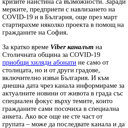
кризите наистина са възможности. Заради
мерките, предприети с навлизането на
COVID-19 и в България, още през март
стартирахме няколко проекта в помощ на
гражданите на София.
За кратко време
Viber каналът
на
Столичната община за COVID-19
приобщи хиляди абонати
не само от
столицата, но и от други градове,
включително извън България. И към
днешна дата чрез канала информираме за
актуалните новини от живота в града със
специален фокус върху темите, които
гражданите сами посочиха в специална
анкета. Ако все още не сте част от
групата – може да последвате канала и да