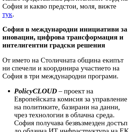
София и какво предстои, моля, вижте
тук
.
София в международни инициативи за
иновации, цифрова трансформация и
интелигентни градски решения
От името на Столичната община екипът
ни спечели и координира участието на
София в три международни програми.
PolicyCLOUD
– проект на
Европейската комисия за управление
на политиките, базирани на данни,
чрез технологии в облачн
а
сред
а
.
София получава безвъзмезден достъп
до облачна ИТ инфраструктура на ЕК