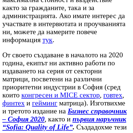
както за гражданите, така и за
администрацията. Ако имате интерес да
участвате в интервютата и проучванията
ни, можете да намерите повече
информация
тук
.
От своето създаване в началото на 2020
година, екипът ни активно работи по
издаването на серия от секторни
матрици, посветени на различни
приоритетни индустрии в София (сред
които
конгресен и MICE сектор
,
говтех
,
финтех
и
гейминг
матрица
). Изготвихме
и третото издание на
Бизнес справочник
– София 2020
, както и
първия наръчник
“Sofia: Quality of Life”
.
Създадохме тези