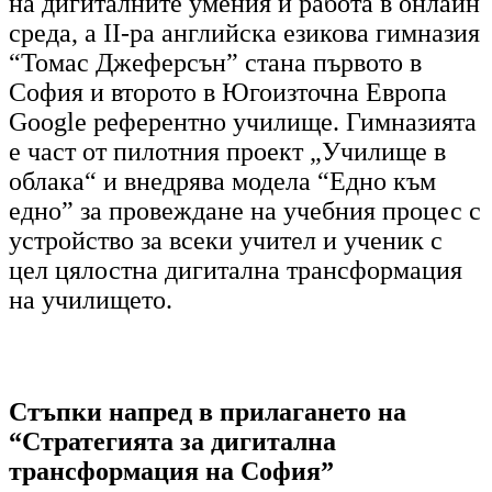
на дигиталните умения и работа в онлайн
среда, а II-ра английска езикова гимназия
“Томас Джеферсън” стана първото в
София и второто в Югоизточна Европа
Google референтно училище. Гимназията
е част от пилотния проект „Училище в
облака“ и внедрява модела “Едно към
едно” за провеждане на учебния процес с
устройство за всеки учител и ученик с
цел цялостна дигитална трансформация
на училището.
Стъпки напред в прилагането на
“Стратегията за дигитална
трансформация на София”