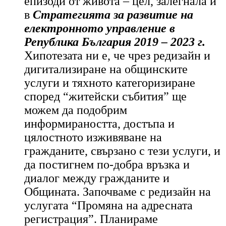
епизоди от живота – цел, залегнала и
в
Стратегията за развитие на
електронното управление в
Република България 2019 – 2023 г.
Хип
отезата ни е, че чрез редизайн и
дигитализиране на общинските
услуги и тяхното категоризиране
според “житейски събития” ще
можем да подобрим
информираността, достъпа и
цялостното изживяване на
гражданите, свързано с тези услуги, и
да постигнем по-добра връзка и
диалог между гражданите и
Общината.
Започваме с редизайн на
услугата “Промяна на адресната
регистрация”. Планираме