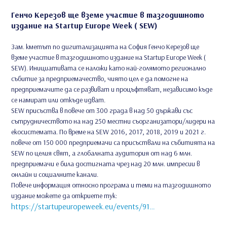
Генчо Керезов ще вземе участие в тазгодишното
издание на Startup Europe Week ( SEW)
Зам. кметът по дигитализацията на София Генчо Керезов ще
вземе участие в тазгодишното издание на Startup Europe Week (
SEW). Инициативата се наложи като най-голямото регионално
събитие за предприемачество, чиято цел е да помогне на
предприемачите да се развиват и процъфтяват, независимо къде
се намират или откъде идват.
SEW присъства в повече от 300 града в над 50 държави със
сътрудничеството на над 250 местни съорганизатори/лидери на
екосистемата. По време на SEW 2016, 2017, 2018, 2019 и 2021 г.
повече от 150 000 предприемачи са присъствали на събитията на
SEW по целия свят, а глобалната аудитория от над 6 млн.
предприемачи е била достигната чрез над 20 млн. импресии в
онлайн и социалните канали.
Повече информация относно програма и теми на тазгодишното
издание можете да откриете тук:
https://startupeuropeweek.eu/events/91…