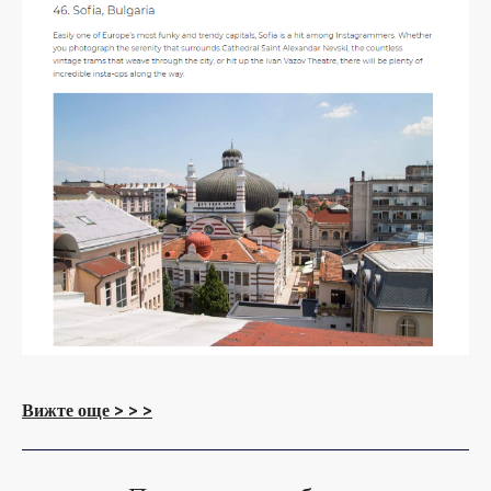
Вижте още > > >